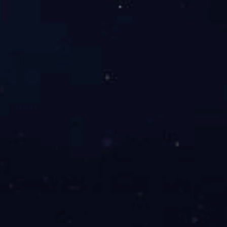
上部分内容根据互联网查找编写，若有不足请联系我们处理，若转
下一篇：产品工业设计推荐
美国洛杉机联系方式
ontact information in Los Angeles, USA
12640 S Euclid St, Garden,Grove,
CA 92840
Reagan,+1(818)699-2032
Mauri@five-hot-stories-for-her.com