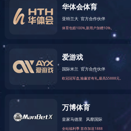
当前位置：
网站乐鱼手机官网入口乐鱼手机官网入口乐鱼手机官网入口首页
择，最合适是哪家
Current position：
Home
>
News
>
Industrial design&share
>
乐鱼手机官网入口乐鱼手机官网