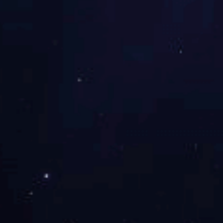
标题：
乐鱼手机官网入口乐鱼手机官网入口乐鱼手机官网入口首页-乐
【加利弗是服务苹果
CEO、松下、华为的设计公司，内容涵盖
载请写明来源。
点击返回乐鱼手机官网入口乐鱼手机官网入口乐鱼手
上一篇：工业设计工业设计公司
中国深圳联系方式
Contact information in Shenzhen, China
深圳市南山区侨香路香年广场D栋加利弗创
意园（中国总部）
D Block ,Xiangnian Plaza ,Qiaoxiang Road
,Nanshan District ,Shenzhen(CLF Creative
Industry Park)