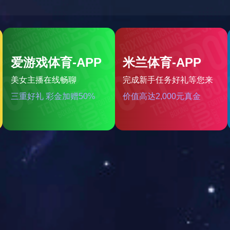
最重要的是找到最合适自己的那
(中国)-乐鱼(中国) 选择，