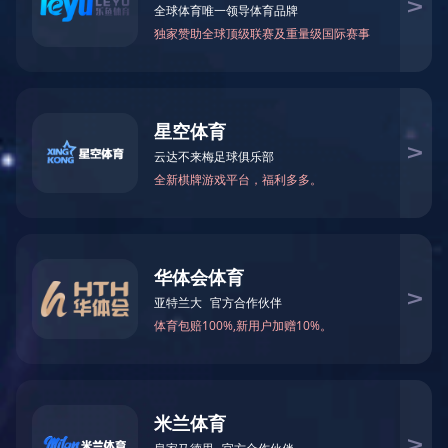
阅读量：
继
2024德国iF设计奖颁奖典礼后不久，中国深圳又再次迎来了一场设
计界的盛会。6月2
1
日，腾讯
WeSpace会场内聚集了众多设计爱好者和
专业人士，共同参与了由德国iF官方举办的“Meet iF in Shenzhen |
深圳