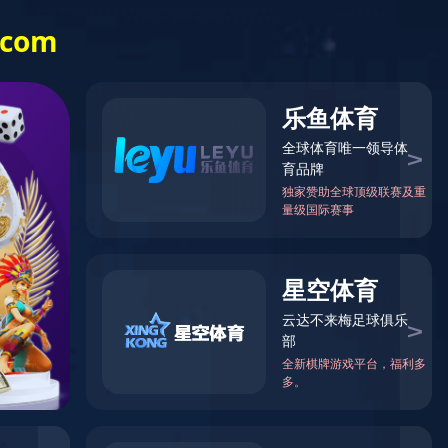
营销
供应链
新闻动态
keting
Supply chain
News