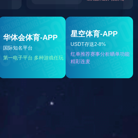
为总部开设相关讲座的设计公司。此次讲座的主讲人为CLF加利弗
出了“利益点”这一重要理论思想，引起了华为到场人员的高度重