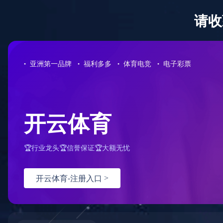
乐鱼手机官网入口首页
乐鱼手机官网入口乐鱼手机官网入口乐鱼手机官网入口首
Home
关于我们
About us