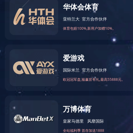
当前位置：
网站乐鱼手机官网入口乐鱼手机官网入口乐鱼手机官网入口首页
座
Current position：
Home
>
News
>
Company news
>
华为总部邀请加利弗C