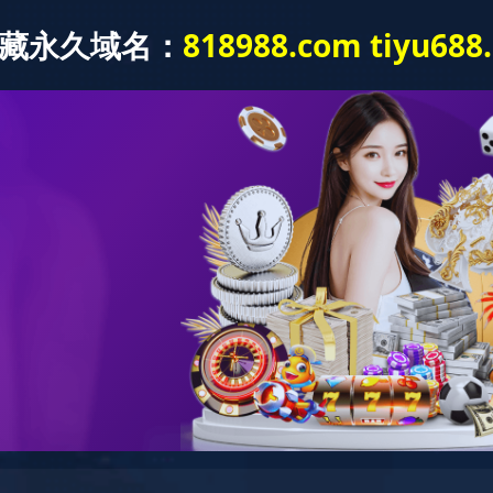
页-乐鱼(中国)-乐鱼(中国)
产品设计
品牌
Product design
Brand mar