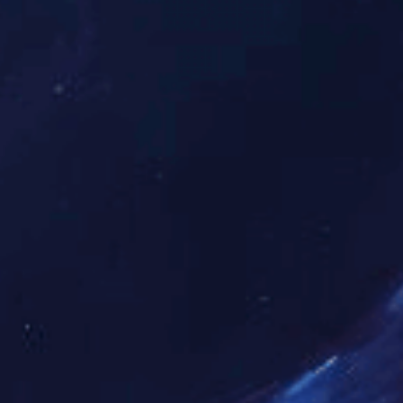
品设计好不好，产品摆在那，视觉会告诉我们，市场也会验证的。