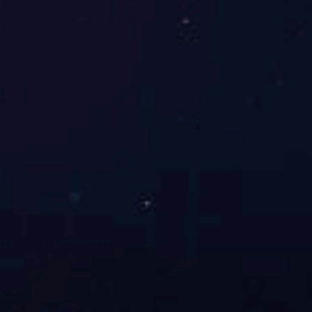
要重视创意设计。创意是“别人无我们有，让人眼前一亮”，利于在一堆的
！在电商平台购物时，感同身受，搜同一功能的产品往往能找一堆，如果
意设计，思考新品设计如何在市场引爆，产品的卖点是什么？可见产品创