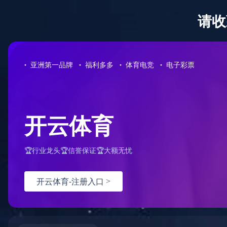
乐鱼手机官网入口首页
乐鱼手机官网入口乐鱼手机官网入口乐鱼手机官网入口首
Home
关于我们
About us