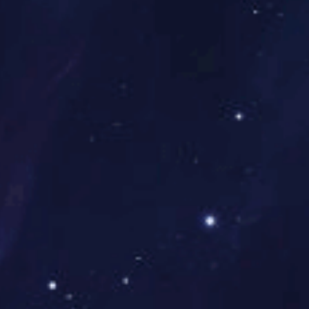
张嘴，是怎么传递信息呢？不急！且听分析。好的产品设计虽不语，但产
设计，美美的让人心动”。