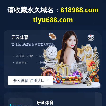
乐鱼手机官网入口首页
当前位置：
网站乐鱼手机官网入口乐鱼手机官网入口乐鱼手机官网入口首页-乐鱼
(中国)-乐鱼(中国)
>
产品设计
>
智能家居工业设计
> 智能养眼台灯​设计
Current position：
Home
>
Product design
>
Smart home appliances design
>
智能养眼台灯​设计