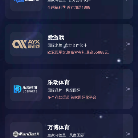
产品设计的灵感
Clf加利弗为华鼎伟业设计的RASM智能养眼台灯外观设计灵感来自于飞机引擎，
把飞机引擎具象地引入产品设计当中，引擎喷口设计，让光像引擎一样“喷射”在
桌面上，给人予想象，增加产品的科幻感，提升了产品视觉品质。另外把绿色设
计引入到产品设计当中，采用的是可回收的铝材料（可高度回收），从而可最大
程度减少生产过程中原材料的浪费。