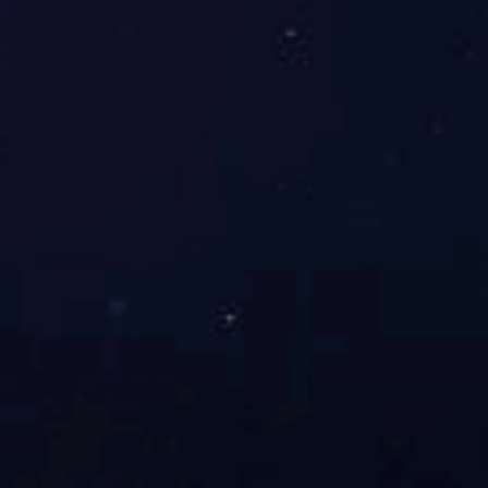
做出美的产品设计。假如通过官网视觉美很难辩别哪家公司的好与
不好，还可以通过以下几个方面进行对比。
乐鱼手机官网入口乐鱼手机官网入口乐鱼手机官网入口首页-乐鱼(中国)-乐鱼(中国) 哪家比较靠谱
具体哪家最靠谱，这真的不好回答。但乐鱼手机官网入口乐鱼手机
官网入口乐鱼手机官网入口首页-乐鱼(中国)-乐鱼(中国) ，整体质量
度还是可以的，同时深圳也是最早获得设计之都美誉，存在着大量
优质的工业设计公司，也是全国各大高校工业设计/产品设计专业参
观首选，比如武汉大学来加利弗参观交流。