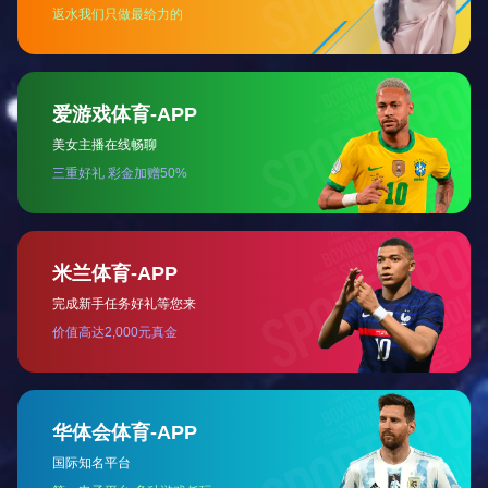
深圳产品设计公司哪家好
深圳是我国最年青的一线国际大都市，得益于地缘和政策等优势，
突然崛起，创造了举世瞩目的深圳速度。深圳产品设计公司也是如
春笋般的涌现，数量全国之最，实力之强，截止2022年连续11年深
圳斩获IF、红点居全国首位，深圳也是中国最早的设计之都，享誉国
内外。