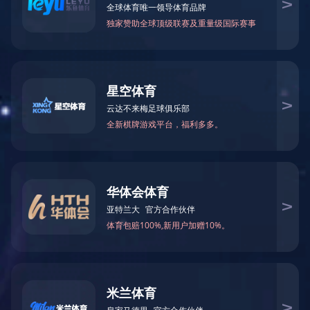
设计中如何选择正确的产品造型
产品造型五花八门，多姿多彩。造型就我们熟悉的，有统一叫法就
有正方体、球体、圆锥体、圆柱体等，还不包括异形体，可见产品
造型给我们设计师留下无穷无尽的想象空间。放飞您的想象，大胆
创意吧！