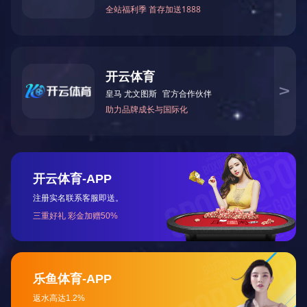
众所周知深圳有着天然的地缘优势，位于广东省内，毗邻香港，到
目前为止广东省是我国GDP总量连续34年全国第一，而香港是国际
大都市。再加上政策的驱动，深圳迅速崛起，成为我国最早的设计
之都，拥有为数众多、影响全国乃至世界的设计精英和著名的工业
设计公司。比如说中国申奥标志就是由深圳人设计的，一批受到国
内外设计界好评的作品和作者大都源于深圳。
产品设计作品案例 | 加利弗策划设计的得实打印机多款亮相
医疗腕带打印机、4寸便携打印机、雄狮卡片打印机，四款量产打印
机全球销量屡创新高，具有工业设计的创新性和实用性。